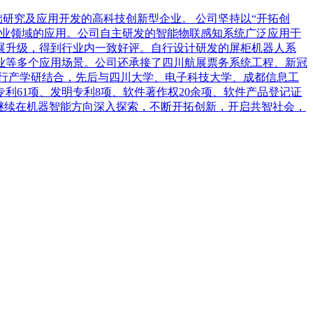
基础研究及应用开发的高科技创新型企业。 公司坚持以“开拓创
产业领域的应用。公司自主研发的智能物联感知系统广泛应用于
展升级，得到行业内一致好评。自行设计研发的屏柜机器人系
业等多个应用场景。公司还承接了四川航展票务系统工程、新冠
行产学研结合，先后与四川大学、电子科技大学、成都信息工
61项、发明专利8项、软件著作权20余项、软件产品登记证
，将继续在机器智能方向深入探索，不断开拓创新，开启共智社会，