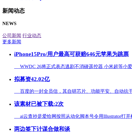
新闻动态
NEWS
公司新闻
行业动态
更多新闻
iPhone15Pro/用户最高可获赔646元苹果为跳票
WWDC 26将正式表态逃剧不消碰遥控器 小米超等小爱新功
拟募资42.02亿
百度的一封全员信，其自研芯片、功能平安、自动抗干扰
该素材已被下载:2次
ai云查抄是爱给网按照从动化脚本号令用Illustrator打
两边签下计谋合做和谈