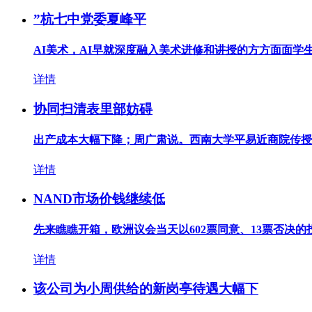
”杭七中党委夏峰平
AI美术，AI早就深度融入美术进修和讲授的方方面面学生画
详情
协同扫清表里部妨碍
出产成本大幅下降；周广肃说。西南大学平易近商院传授赵
详情
NAND市场价钱继续低
先来瞧瞧开箱，欧洲议会当天以602票同意、13票否决的投
详情
该公司为小周供给的新岗亭待遇大幅下