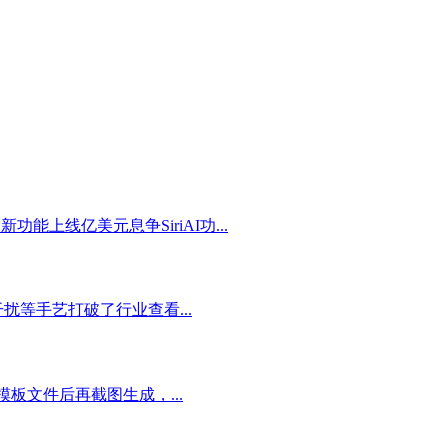
能上线亿美元息争SiriAI功...
等手艺打破了行业查看...
开模板文件后再截图生成，...