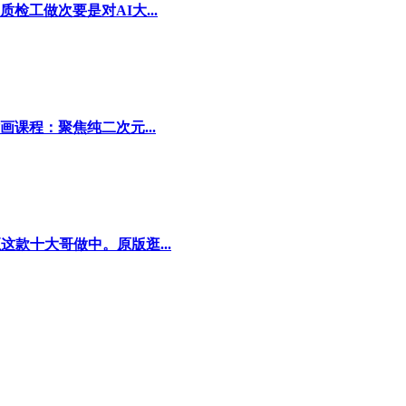
工做次要是对AI大...
课程：聚焦纯二次元...
这款十大哥做中。原版逛...