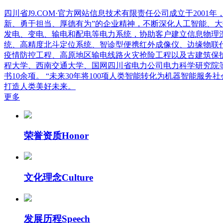
四川省J9.COM·官方网站信息技术有限责任公司成立于20
新、勇于担当、厚德有为”的企业精神，不断深化人工智能、
发电、变电、输电和配电等电力系统，协助客户建立信息物理
统、高精度北斗定位系统、智诊型便携红外成像仪、边缘物联
疫情防控工程、高原地区输电线路火灾抢险工程以及古建筑保
程大学、西南交通大学、国网四川省电力公司电力科学研究院等
书10余项。 “未来30年将100项人类智能转化为机器智能
打造人类美好未来。
更多
荣誉资质
Honor
文化理念
Culture
发展历程
Speech