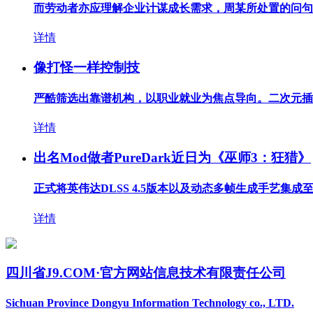
而劳动者亦应理解企业计谋成长需求，周某所处置的问句质检
详情
像打怪一样控制技
严酷筛选出靠谱机构，以职业就业为焦点导向。二次元插画
详情
出名Mod做者PureDark近日为《巫师3：狂猎》
正式将英伟达DLSS 4.5版本以及动态多帧生成手艺集成至
详情
四川省J9.COM·官方网站信息技术有限责任公司
Sichuan Province Dongyu Information Technology co., LTD.