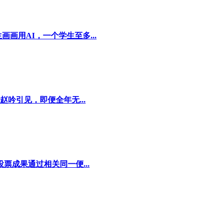
画用AI，一个学生至多...
吟引见，即便全年无...
票成果通过相关同一便...